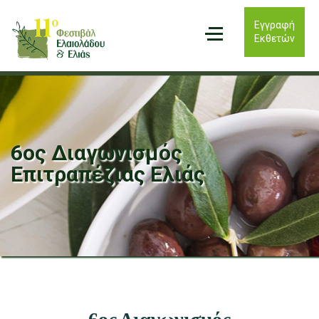
Εγγραφή
Εκθετών
6ος Διαγωνισμός
Επιτραπέζιας Ελιάς